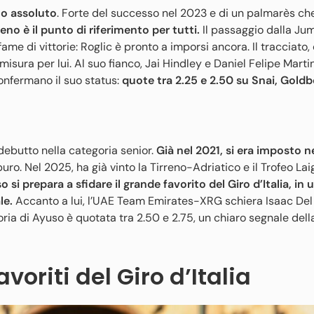
to assoluto
. Forte del successo nel 2023 e di un palmarès ch
veno è il punto di riferimento per tutti.
Il passaggio dalla J
me di vittorie: Roglic è pronto a imporsi ancora. Il tracciato,
sura per lui. Al suo fianco, Jai Hindley e Daniel Felipe Marti
nfermano il suo status:
quote tra 2.25 e 2.50 su Snai, Goldbe
 debutto nella categoria senior.
Già nel 2021, si era imposto n
uro. Nel 2025, ha già vinto la Tirreno-Adriatico e il Trofeo Lai
o si prepara a sfidare il grande favorito del Giro d’Italia, in 
le.
Accanto a lui, l’UAE Team Emirates-XRG schiera Isaac Del 
ria di Ayuso è quotata tra 2.50 e 2.75, un chiaro segnale dell
avoriti del Giro d’Italia