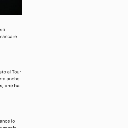
sti
 mancare
sto al Tour
anta anche
es, che ha
mance lo
n regola