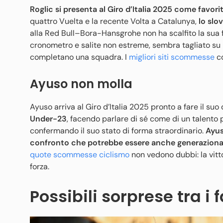
Roglic si presenta al Giro d’Italia 2025 come favori
quattro Vuelta e la recente Volta a Catalunya,
lo slo
alla Red Bull–Bora-Hansgrohe non ha scalfito la sua fa
cronometro e salite non estreme, sembra tagliato su mi
completano una squadra. I
migliori siti scommesse
co
Ayuso non molla
Ayuso arriva al Giro d’Italia 2025 pronto a fare il suo
Under-23
, facendo parlare di sé come di un talento p
confermando il suo stato di forma straordinario.
Ayus
confronto che potrebbe essere anche generaziona
quote scommesse ciclismo
non vedono dubbi: la vitto
forza.
Possibili sorprese tra i f