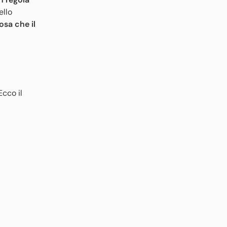
ello
osa che il
Ecco il