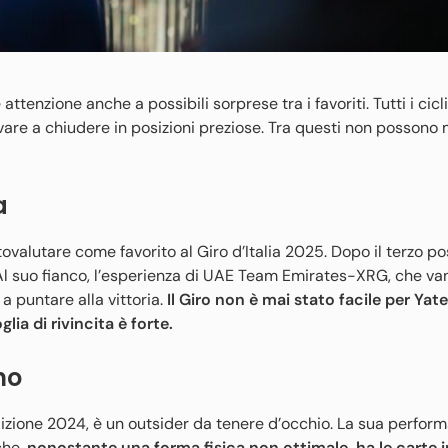
ttenzione anche a possibili sorprese tra i favoriti. Tutti i cicli
are a chiudere in posizioni preziose. Tra questi non possono
a
valutare come favorito al Giro d’Italia 2025. Dopo il terzo po
a. Al suo fianco, l’esperienza di UAE Team Emirates-XRG, che v
a puntare alla vittoria.
Il Giro non è mai stato facile per Yat
ia di rivincita è forte.
no
dizione 2024, è un outsider da tenere d’occhio. La sua perfor
che,
nonostante una forma fisica non ottimale, ha le carte i