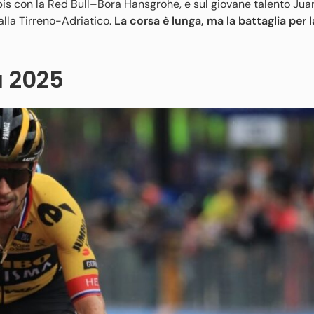
 bis con la Red Bull–Bora Hansgrohe, e sul giovane talento Jua
alla Tirreno-Adriatico.
La corsa è lunga, ma la battaglia per 
ia 2025