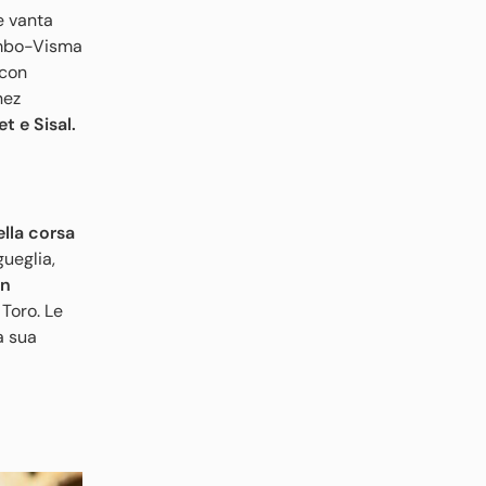
e vanta
umbo-Visma
 con
nez
t e Sisal.
ella corsa
gueglia,
un
Toro. Le
a sua