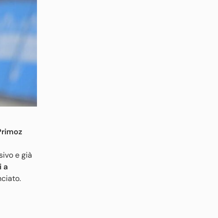
 Primoz
sivo e già
 a
ciato.