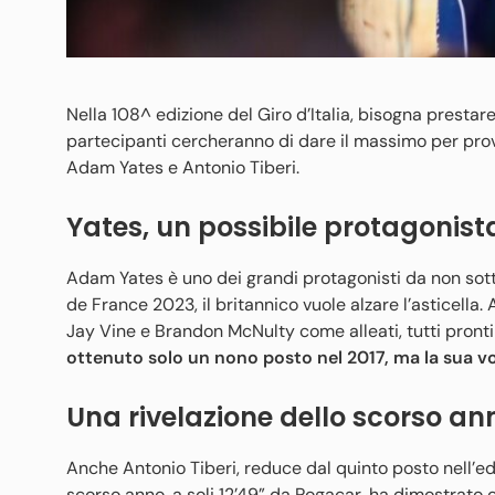
Nella 108^ edizione del Giro d’Italia, bisogna prestare a
partecipanti cercheranno di dare il massimo per prov
Adam Yates e Antonio Tiberi.
Yates, un possibile protagonist
Adam Yates è uno dei grandi protagonisti da non sotto
de France 2023, il britannico vuole alzare l’asticell
Jay Vine e Brandon McNulty come alleati, tutti pronti 
ottenuto solo un nono posto nel 2017, ma la sua vogl
Una rivelazione dello scorso an
Anche Antonio Tiberi, reduce dal quinto posto nell’e
scorso anno, a soli 12’49” da Pogacar, ha dimostrato 