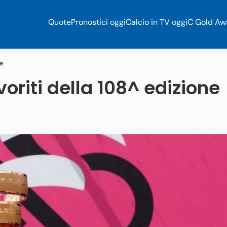
Quote
Pronostici oggi
Calcio in TV oggi
C Gold Aw
e
avoriti della 108^ edizione