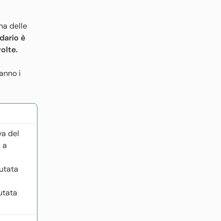
ma delle
ndario è
olte.
anno i
va del
 a
utata
utata