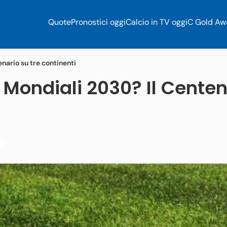
Quote
Pronostici oggi
Calcio in TV oggi
C Gold Aw
nario su tre continenti
 Mondiali 2030? Il Centen