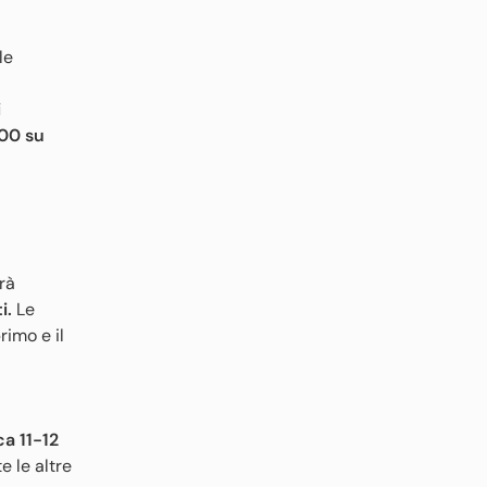
le
i
.00 su
rà
ti.
Le
rimo e il
ca 11-12
e le altre