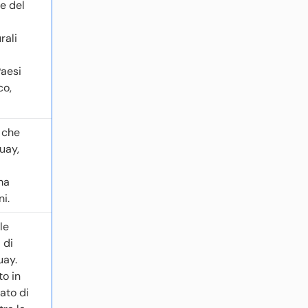
le del
rali
Paesi
co,
i che
uay,
ma
ni.
le
 di
uay.
o in
ato di