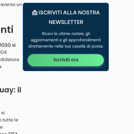
traverso un
📩 ISCRIVITI ALLA NOSTRA
NEWSLETTER
nti
Ricevi le ultime notizie, gli
aggiornamenti e gli approfondimenti
2030 si
direttamente nella tua casella di posta.
104
ndidatura
Iscriviti ora
o
ay: il
 si
 tutte le
 e