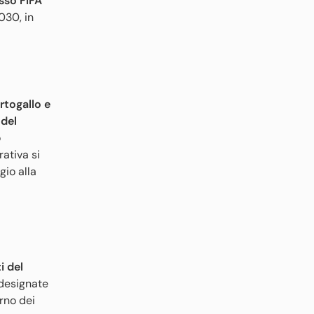
sso FIFA
030, in
rtogallo e
 del
o
ativa si
gio alla
i del
 designate
rno dei