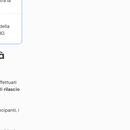
tra la
.
della
30.
à
fettuati
di
rilascio
cipanti, i