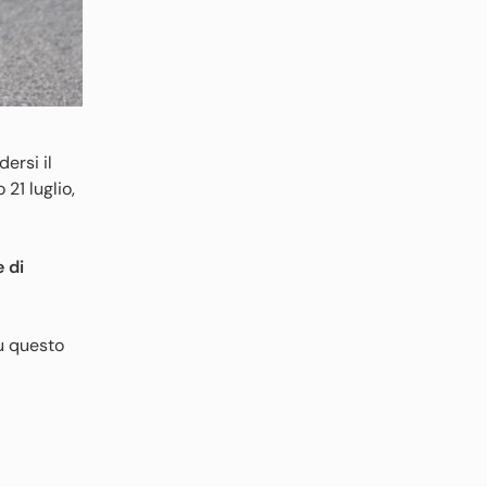
ersi il
 21 luglio,
 di
su questo