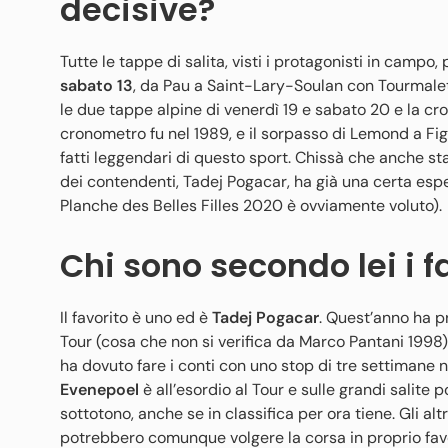
decisive?
Tutte le tappe di salita, visti i protagonisti in campo
sabato 13
, da Pau a Saint-Lary-Soulan con Tourmalet,
le due tappe alpine di venerdì 19 e sabato 20 e la cro
cronometro fu nel 1989, e il sorpasso di Lemond a Fign
fatti leggendari di questo sport. Chissà che anche sta
dei contendenti, Tadej Pogacar, ha già una certa esper
Planche des Belles Filles 2020 è ovviamente voluto).
Chi sono secondo lei i fa
Il favorito è uno ed è
Tadej Pogacar
. Quest’anno ha pr
Tour (cosa che non si verifica da Marco Pantani 1998)
ha dovuto fare i conti con uno stop di tre settimane 
Evenepoel
è all’esordio al Tour e sulle grandi salite
sottotono, anche se in classifica per ora tiene. Gli altr
potrebbero comunque volgere la corsa in proprio favor