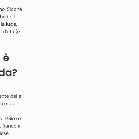
–
mo. Sicché
hi de Il
 la luce
.
 d’età (e
 è
rda?
ente delle
to sport.
 il Giro o
, fianco a
isse