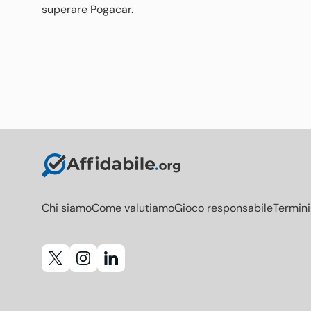
superare Pogacar.
Chi siamo
Come valutiamo
Gioco responsabile
Termini