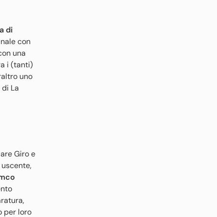
a di
inale con
 con una
 i (tanti)
raltro uno
 di La
iare Giro e
 uscente,
mco
nto
aratura,
 per loro