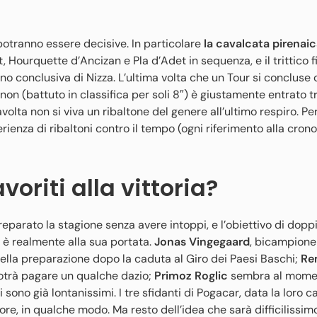
, potranno essere decisive. In particolare
la cavalcata pirenaic
 Hourquette d’Ancizan e Pla d’Adet in sequenza, e il trittico f
no conclusiva di Nizza. L’ultima volta che un Tour si concluse
on (battuto in classifica per soli 8″) è giustamente entrato tra
volta non si viva un ribaltone del genere all’ultimo respiro. Pe
ienza di ribaltoni contro il tempo (ogni riferimento alla crono
voriti alla vittoria?
eparato la stagione senza avere intoppi, e l’obiettivo di dopp
 è realmente alla sua portata.
Jonas Vingegaard
, bicampione
nella preparazione dopo la caduta al Giro dei Paesi Baschi;
Re
 potrà pagare un qualche dazio;
Primoz Roglic
sembra al mome
i sono già lontanissimi. I tre sfidanti di Pogacar, data la loro c
e, in qualche modo. Ma resto dell’idea che sarà difficilissimo