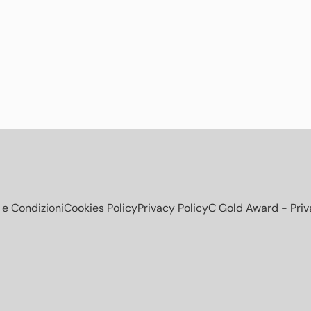
 e Condizioni
Cookies Policy
Privacy Policy
C Gold Award - Pri