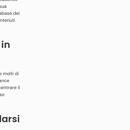
 sua
tabase dei
ontenuti
 in
e molti di
rance
entrare il
eso
larsi