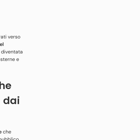
ati verso
el
 diventata
esterne e
che
 dai
e
che
 pubblico