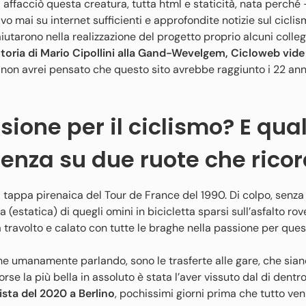
ffacciò questa creatura, tutta html e staticità, nata perché 
o mai su internet sufficienti e approfondite notizie sul ciclis
 aiutarono nella realizzazione del progetto proprio alcuni colleg
ittoria di Mario Cipollini alla Gand-Wevelgem, Cicloweb vide
a non avrei pensato che questo sito avrebbe raggiunto i 22 anni
ione per il ciclismo? E qual
rienza su due ruote che rico
 tappa pirenaica del Tour de France del 1990. Di colpo, senza
(estatica) di quegli omini in bicicletta sparsi sull’asfalto rov
ravolto e calato con tutte le braghe nella passione per ques
e umanamente parlando, sono le trasferte alle gare, che siano
forse la più bella in assoluto è stata l’aver vissuto dal di dentro
ista del 2020 a Berlino
, pochissimi giorni prima che tutto ven