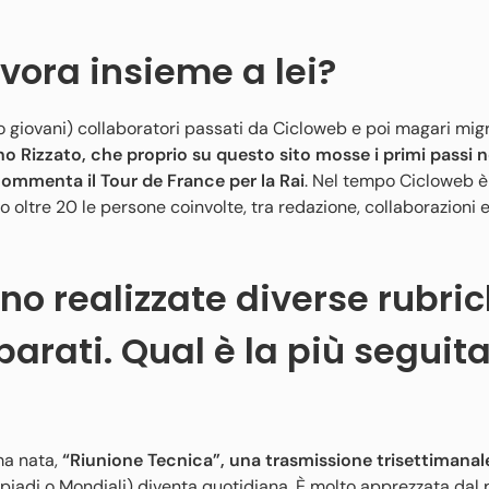
avora insieme a lei?
o giovani) collaboratori passati da Cicloweb e poi magari migr
o Rizzato, che proprio su questo sito mosse i primi passi n
 commenta il Tour de France per la Rai
. Nel tempo Cicloweb è
 oltre 20 le persone coinvolte, tra redazione, collaborazioni 
no realizzate diverse rubri
arati. Qual è la più seguita
ima nata,
“Riunione Tecnica”, una trasmissione trisettimanal
impiadi o Mondiali) diventa quotidiana. È molto apprezzata dal