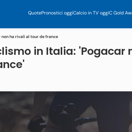
Quote
Pronostici oggi
Calcio in TV oggi
C Gold Aw
 non ha rivali al tour de france
clismo in Italia: 'Pogacar
ance'