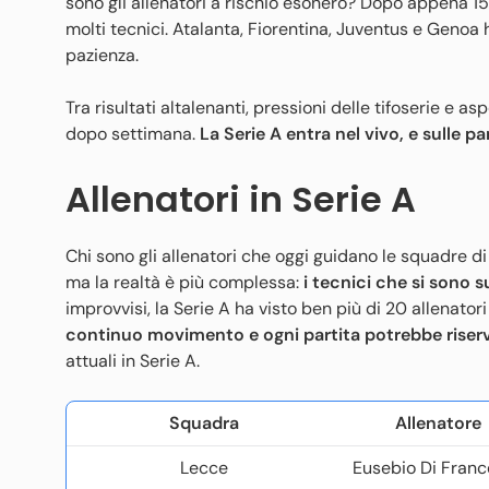
sono gli allenatori a rischio esonero? Dopo appena 15
molti tecnici. Atalanta, Fiorentina, Juventus e Geno
pazienza.
Tra risultati altalenanti, pressioni delle tifoserie e as
dopo settimana.
La Serie A entra nel vivo, e sulle p
Allenatori in Serie A
Chi sono gli allenatori che oggi guidano le squadre d
ma la realtà è più complessa:
i tecnici che si sono 
improvvisi, la Serie A ha visto ben più di 20 allenator
continuo movimento e ogni partita potrebbe riserv
attuali in Serie A.
Squadra
Allenatore
Lecce
Eusebio Di Fran