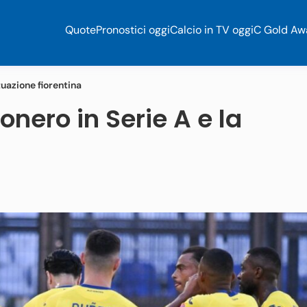
Quote
Pronostici oggi
Calcio in TV oggi
C Gold Aw
ituazione fiorentina
onero in Serie A e la