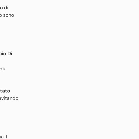
ro di
o sono
io Di
ere
ltato
evitando
a. I