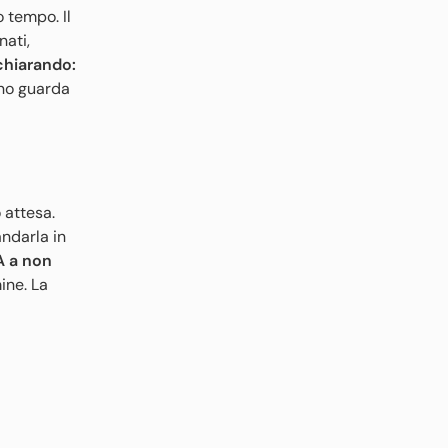
 tempo. Il
nati,
chiarando:
ino guarda
 attesa.
andarla in
 A a non
ine. La