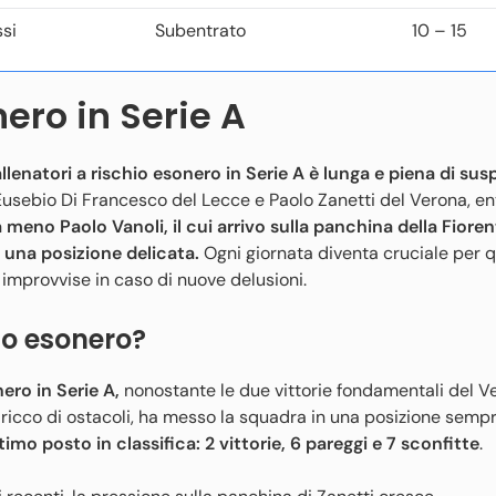
si
Subentrato
10 – 15
nero in Serie A
i allenatori a rischio esonero in Serie A è lunga e piena di su
 Eusebio Di Francesco del Lecce e Paolo Zanetti del Verona, e
 meno Paolo Vanoli, il cui arrivo sulla panchina della Fiore
 una posizione delicata.
Ogni giornata diventa cruciale per q
 improvvise in caso di nuove delusioni.
io esonero?
nero in Serie A,
nonostante le due vittorie fondamentali del V
, ricco di ostacoli, ha messo la squadra in una posizione semp
timo posto in classifica: 2 vittorie, 6 pareggi e 7 sconfitte
.