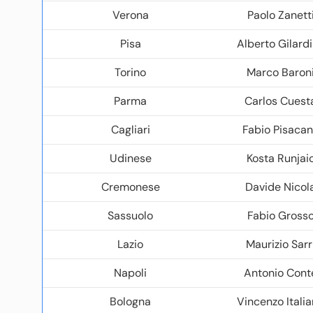
Verona
Paolo Zanett
Pisa
Alberto Gilard
Torino
Marco Baron
Parma
Carlos Cuest
Cagliari
Fabio Pisaca
Udinese
Kosta Runjai
Cremonese
Davide Nicol
Sassuolo
Fabio Gross
Lazio
Maurizio Sarr
Napoli
Antonio Cont
Bologna
Vincenzo Itali