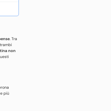
spense
. Tra
ntrambi
ntina non
uesti
erona
re più