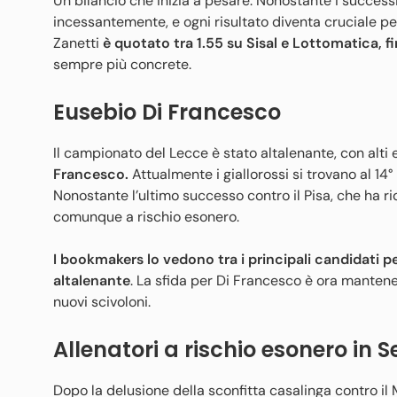
Un bilancio che inizia a pesare. Nonostante i successi
incessantemente, e ogni risultato diventa cruciale per
Zanetti
è quotato tra 1.55 su Sisal e Lottomatica, fi
sempre più concrete.
Eusebio Di Francesco
Il campionato del Lecce è stato altalenante, con alt
Francesco.
Attualmente i giallorossi si trovano al 14° 
Nonostante l’ultimo successo contro il Pisa, che ha ri
comunque a rischio esonero.
I bookmakers lo vedono tra i principali candidati pe
altalenante
. La sfida per Di Francesco è ora mantenere
nuovi scivoloni.
Allenatori a rischio esonero in Se
Dopo la delusione della sconfitta casalinga contro il Mi