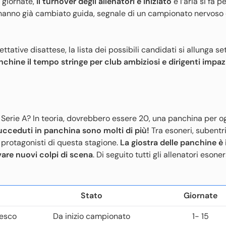
 giornate,
il turnover degli allenatori è iniziato
e l’aria si fa 
a hanno già cambiato guida, segnale di un campionato nervoso
pettative disattese, la lista dei possibili candidati si allunga s
anchine il tempo stringe per club ambiziosi e dirigenti impaz
i Serie A? In teoria, dovrebbero essere 20, una panchina per og
succeduti in panchina sono molti di più!
Tra esoneri, subentr
i protagonisti di questa stagione.
La giostra delle panchine è 
are nuovi colpi di scena
. Di seguito tutti gli allenatori esoner
Stato
Giornate
cesco
Da inizio campionato
1- 15