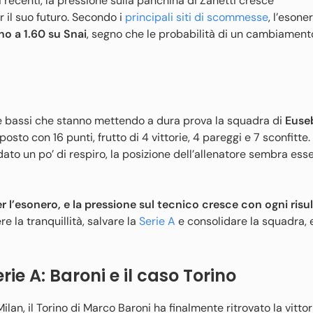
 recenti, la pressione sulla panchina di Zanetti cresce
 il suo futuro. Secondo i
principali siti di scommesse
, l’esone
no a 1.60 su Snai
, segno che le probabilità di un cambiament
i e bassi che stanno mettendo a dura prova la squadra di
Euseb
posto con 16 punti, frutto di 4 vittorie, 4 pareggi e 7 sconfitte.
dato un po’ di respiro, la posizione dell’allenatore sembra ess
r l’esonero, e la pressione sul tecnico cresce con ogni risu
 la tranquillità, salvare la
Serie A
e consolidare la squadra, 
rie A: Baroni e il caso Torino
lan, il Torino di Marco Baroni ha finalmente ritrovato la vittori