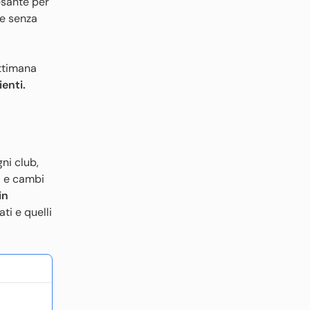
pesante per
 e senza
ettimana
ienti.
ni club,
i e cambi
in
ati e quelli