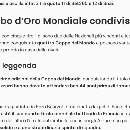
asile oscilla infatti tra quota 11 di Bet365 e 12 di Snai
.
lbo d’Oro Mondiale condivi
e con cinque titoli, ci sono due delle Nazionali più vincenti e i
anno conquistato
quattro Coppe del Mondo
e possono vant
 proprio in casa della rivale.
a e leggenda
e prime edizioni della Coppa del Mondo
, conquistando il titolo
 Azzurri hanno dovuto attendere ben 44 anni prima di tornar
uadra guidata da Enzo Bearzot e trascinata dai gol di Paolo Ro
quistò il suo quarto titolo mondiale battendo la Francia ai rig
o dell’albo d’oro. In entrambe le occasioni gli Azzurri non part
olido e a uno straordinario spirito di squadra.