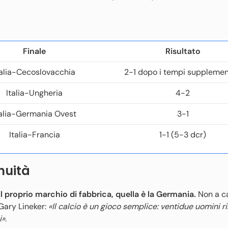
Finale
Risultato
talia-Cecoslovacchia
2-1 dopo i tempi supplemen
Italia-Ungheria
4-2
talia-Germania Ovest
3-1
Italia-Francia
1-1 (5-3 dcr)
nuità
l proprio marchio di fabbrica, quella è la Germania.
Non a c
 Gary Lineker:
«Il calcio è un gioco semplice: ventidue uomini r
».