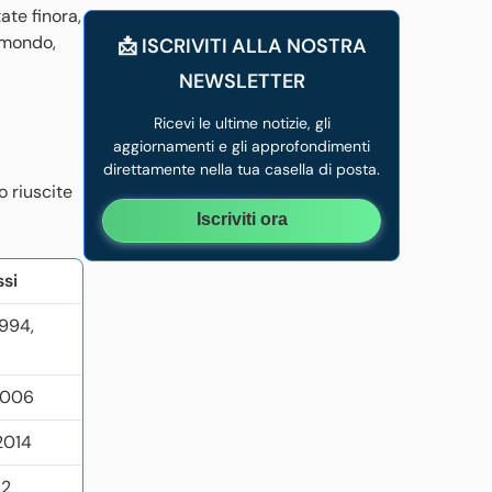
ate finora,
l mondo,
📩 ISCRIVITI ALLA NOSTRA
NEWSLETTER
Ricevi le ultime notizie, gli
aggiornamenti e gli approfondimenti
direttamente nella tua casella di posta.
o riuscite
Iscriviti ora
si
1994,
 2006
2014
22