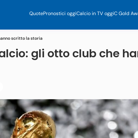
Quote
Pronostici oggi
Calcio in TV oggi
C Gold Aw
anno scritto la storia
alcio: gli otto club che h