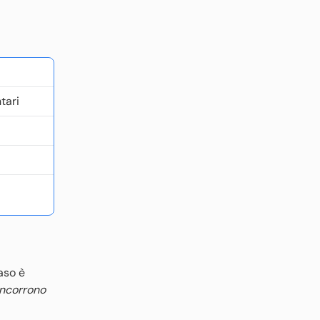
tari
aso è
incorrono