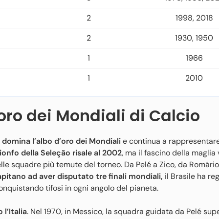
2
1998, 2018
2
1930, 1950
1
1966
1
2010
’oro dei Mondiali di Calcio
domina l’albo d’oro dei Mondiali
e continua a rappresentar
ionfo della Seleção risale al 2002
, ma il fascino della maglia
elle squadre più temute del torneo. Da Pelé a Zico, da Romário
apitano ad aver disputato tre finali mondiali,
il Brasile ha re
nquistando tifosi in ogni angolo del pianeta.
l’Italia
. Nel 1970, in Messico, la squadra guidata da Pelé supe