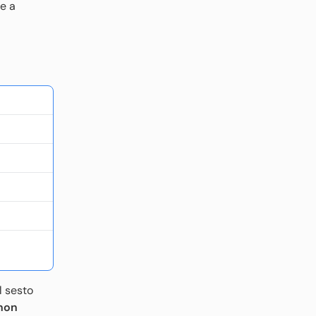
le a
l sesto
 non