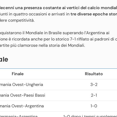
decenni una presenza costante ai vertici del calcio mondia
unti in quattro occasioni e arrivati in
tre diverse epoche sto
dere competitività.
quistarono il Mondiale in Brasile superando l’Argentina ai
one è ricordata anche per lo storico 7-1 rifilato ai padroni di 
artite più clamorose nella storia dei Mondiali.
ale
Finale
Risultato
mania Ovest-Ungheria
3-2
ania Ovest-Paesi Bassi
2-1
mania Ovest-Argentina
1-0
ermania-Argentina
1-0 dopo i tempi supplemen