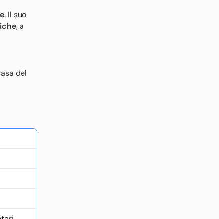
le
. Il suo
riche
, a
casa del
tari