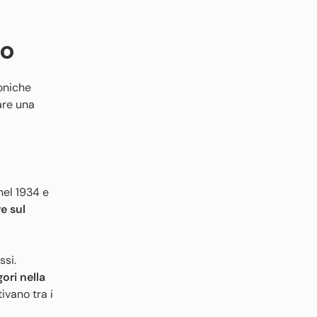
so
coniche
are una
 nel 1934 e
e sul
ssi.
ori nella
ivano tra i