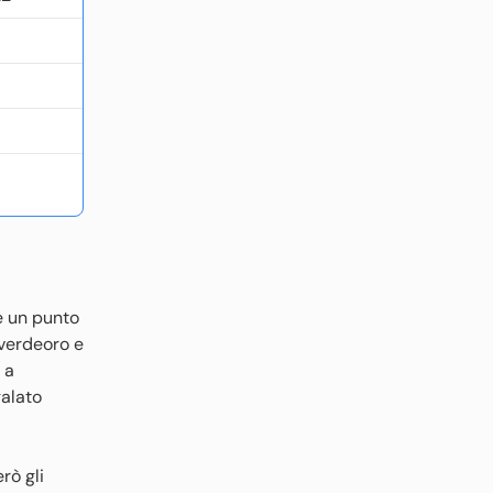
e un punto
 verdeoro e
 a
galato
rò gli